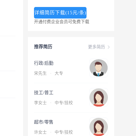
详细简历下载(15元/条)
开通付费企业会员可免费下载
推荐简历
更多简历
行政/后勤
宋先生
·
大专
技工/普工
李女士
·
中专/技校
超市/零售
许女士
·
中专/技校