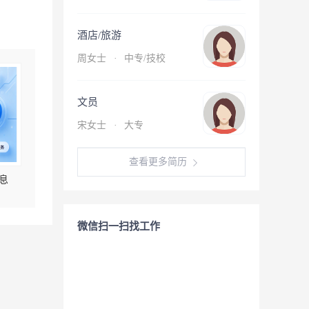
酒店/旅游
周女士
·
中专/技校
文员
宋女士
·
大专
查看更多简历
息
微信扫一扫找工作